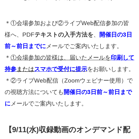
＊①会場参加および②ライブWeb配信参加の皆
様へ、PDF
テキストの入手方法を
、
開催日の3日
前～前日までに
メールでご案内いたします。
＊
①会場参加の皆様は、届いたメールを
印刷して
持参
または
スマホで
受付に提示
をお願いします。
＊②ライブWeb配信（Zoomウェビナー使用）で
の視聴方法についても
開催日の3日前～前日まで
に
メールでご案内いたします。
【9/11(水)収録動画のオンデマンド配