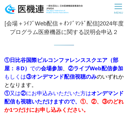
MENU
[会場＋ﾗｲﾌﾞWeb配信＋ｵﾝﾃﾞﾏﾝﾄﾞ配信]2024年度
プログラム医療機器に関する説明会申込２
①日比谷国際ビルコンファレンススクエア（部
屋：８D）
での
会場参加
、
②
ライブWeb配信参加
もしくは
③オンデマンド配信視聴のみ
のいずれか
となります。
①
又は
②
にお申込みいただいた方
は
オンデマンド
配信も視聴いただけますので、
①、②、③のどれ
か1つだけにお申し込みください。